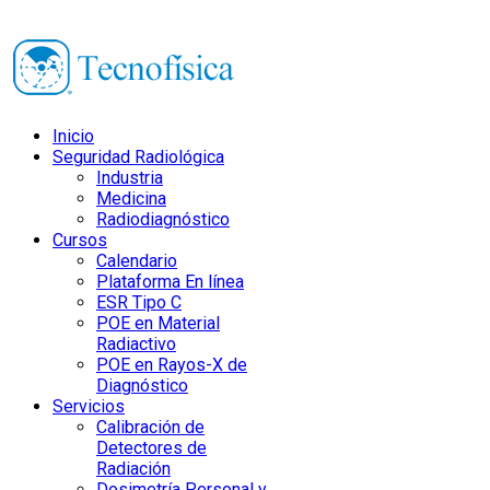
Inicio
Seguridad Radiológica
Industria
Medicina
Radiodiagnóstico
Cursos
Calendario
Plataforma En línea
ESR Tipo C
POE en Material
Radiactivo
POE en Rayos-X de
Diagnóstico
Servicios
Calibración de
Detectores de
Radiación
Dosimetría Personal y