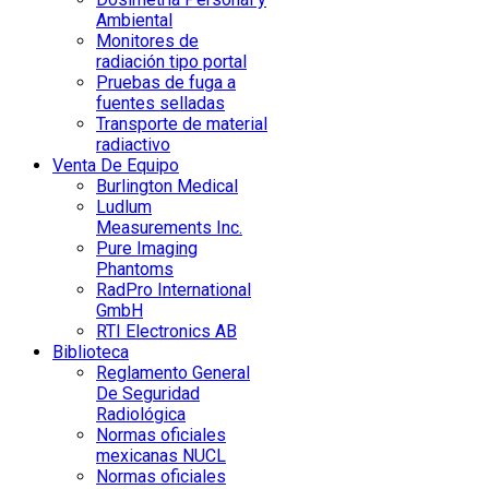
Ambiental
Monitores de
radiación tipo portal
Pruebas de fuga a
fuentes selladas
Transporte de material
radiactivo
Venta De Equipo
Burlington Medical
Ludlum
Measurements Inc.
Pure Imaging
Phantoms
RadPro International
GmbH
RTI Electronics AB
Biblioteca
Reglamento General
De Seguridad
Radiológica
Normas oficiales
mexicanas NUCL
Normas oficiales